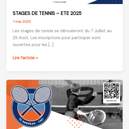
STAGES DE TENNIS – ETE 2025
7 mai 2025
Les stages de tennis se dérouleront du 7 Juillet au
29 Août. Les inscriptions pour participer sont
ouvertes pour les […]
STAGES
Lire l’article »
DE
TENNIS
–
ETE
2025