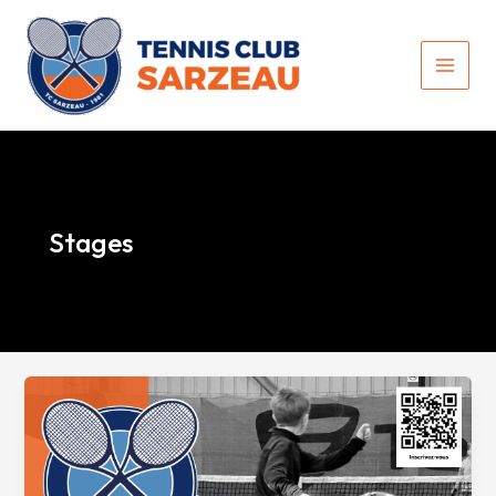
Aller
au
contenu
MAI
MEN
Stages