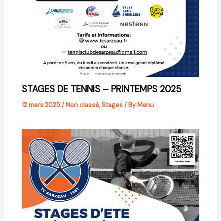
STAGES DE TENNIS – PRINTEMPS 2025
12 mars 2025
/
Non classé
,
Stages
/ By
Manu