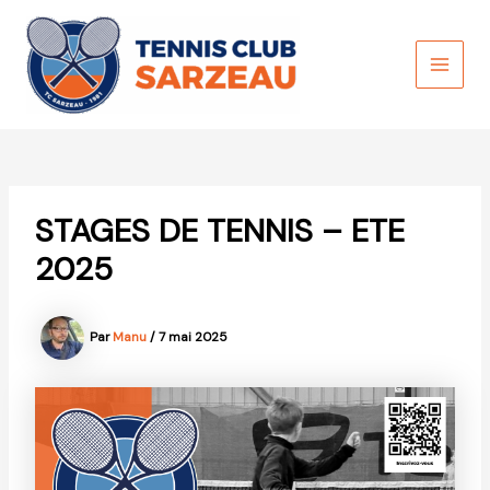
Aller
au
contenu
MAI
MEN
STAGES DE TENNIS – ETE
2025
Par
Manu
/
7 mai 2025